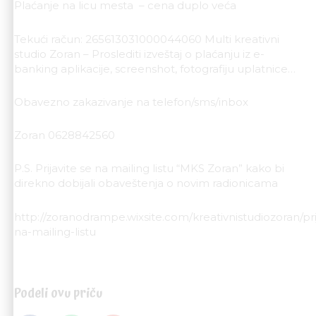
Plaćanje na licu mesta – cena duplo veća
Tekući račun: 265613031000044060 Multi kreativni
studio Zoran – Proslediti izveštaj o plaćanju iz e-
banking aplikacije, screenshot, fotografiju uplatnice…
Obavezno zakazivanje na telefon/sms/inbox
Zoran 0628842560
P.S. Prijavite se na mailing listu “MKS Zoran” kako bi
direkno dobijali obaveštenja o novim radionicama
http://zoranodrampe.wixsite.com/kreativnistudiozoran/pri
na-mailing-listu
Podeli ovu priču