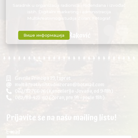
Saradnik u organizaciji radionica i rođendana i izvođač
istih. Digitalni marketing i administracija
Multikreativnog studija Zoran. Fotograf.
Jovana Raković
Више информација
Gavrila Principa 29, I sprat
multikreativnistudiozoran@hotmail.com
062/82-766-26 (Kancelarija -Jovana, od 9-18h)
062/88-425-60 (Zoran, pre 9h i posle 18h)
Prijavite se na našu mailing listu!
E-mail