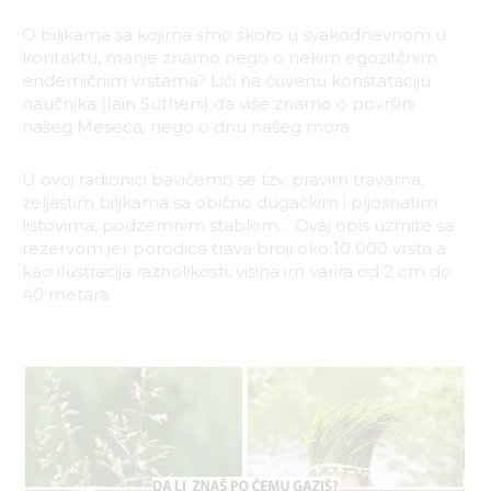
O biljkama sa kojima smo skoro u svakodnevnom u
kontaktu, manje znamo nego o nekim egozitčnim
endemičnim vrstama? Liči na čuvenu konstataciju
naučnika (Iain Suthers) da više znamo o površini
našeg Meseca, nego o dnu našeg mora.
U ovoj radionici bavićemo se tzv. pravim travama,
zeljastim biljkama sa obično dugačkim i pljosnatim
listovima, podzemnim stablom… Ovaj opis uzmite sa
rezervom jer porodica trava broji oko 10 000 vrsta a
kao ilustracija raznolikosti, visina im varira od 2 cm do
40 metara.