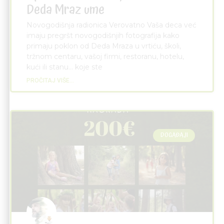
Deda Mraz ume
Novogodišnja radionica Verovatno Vaša deca već
imaju pregršt novogodišnjih fotografija kako
primaju poklon od Deda Mraza u vrtiću, školi,
tržnom centaru, vašoj firmi, restoranu, hotelu,
kući ili stanu… koje ste
PROČITAJ VIŠE...
DOGAĐAJI