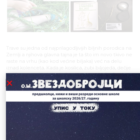
Trave su jedna od najprilagodljivijih biljnih porodica na
Zemlji a njihova glavna tajna je ta što im novo tkivo ne
raste na vrhu (kao kod većine biljaka) već na delu
iznad kolenceta. Kada je kosilica, zubi biljojeda, dečije
patike… presrku, trava jednostavno nastavlja da raste.
A tu je još jedan njihov trik. Zgažena trava može da se
ponovo uspraviti jer brže raste sa one strane koja je
bliže zemlji.
Na terenu ćemo potražiti i identifikovati nekoliko vrsta
trava koristeći stručnu knjigu Momčila Kojića „Livadske
biljke“. Deca će verovatno prvi put čuti za skoro sva
imena trava, ali cilj radionice i nije da sada oni nauče