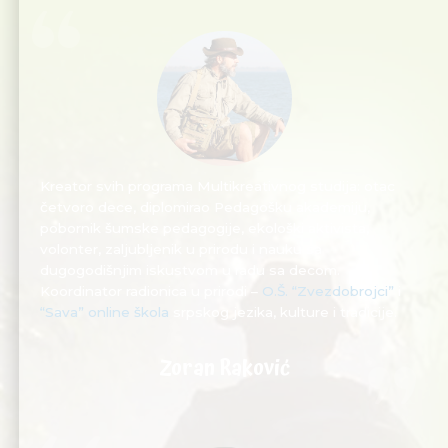
Kreator svih programa Multikreativnog studija: otac
četvoro dece, diplomirao Pedagošku akademiju,
pobornik šumske pedagogije, ekološki aktivista,
volonter, zaljubljenik u prirodu i nauku sa
dugogodišnjim iskustvom u radu sa decom.
Koordinator radionica u prirodi –
O.Š. “Zvezdobrojci”
i
“Sava” online škola
srpskog jezika, kulture i tradicije.
Zoran Raković