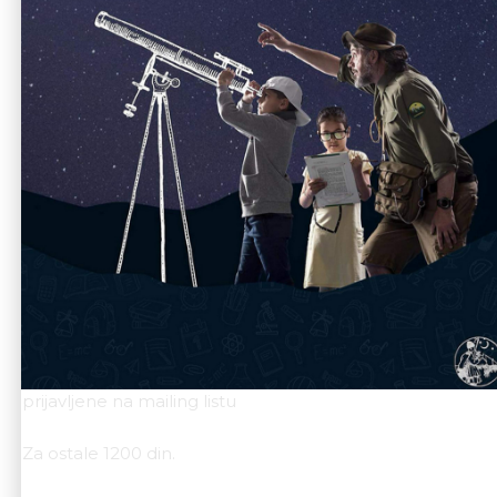
desetak vrsta trava, već da ih potakne da razmišljaju i
o biljkama koje nisu ni blizu tako atraktivne kao moćni
hrast, ili graciozne i lepe kao npr. visibaba.
Drugi deo radionce, tradicionalno, posvećene
kreativnom izražavanju od datog materijala – trave.
Nedelja 01.07. u 10 h parking Ade Safari. Povratak na
isto mesto u 12h.
Deca neka ponesu rančiće za vodu i
grickalice/sendvič/voće.
Cena:
600 din plaćanje zaključno sa sredom 27.06.- za
prijavljene na mailing listu
900 din/za brata sestru 600 din – 28-30.06. za
prijavljene na mailing listu
Za ostale 1200 din.