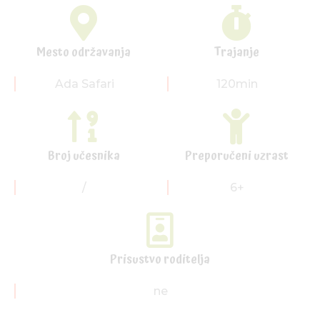
Mesto održavanja
Trajanje
Ada Safari
120min
Broj učesnika
Preporučeni uzrast
/
6+
Prisustvo roditelja
ne