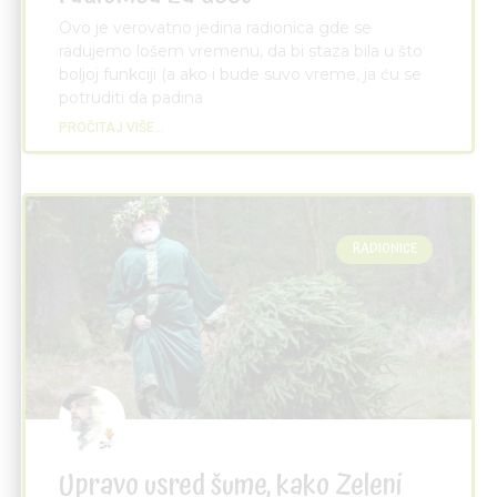
Ovo je verovatno jedina radionica gde se
radujemo lošem vremenu, da bi staza bila u što
boljoj funkciji (a ako i bude suvo vreme, ja ću se
potruditi da padina
PROČITAJ VIŠE...
RADIONICE
Upravo usred šume, kako Zeleni