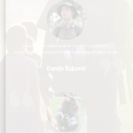
Saradnik na radionicama i vodič na izletima i
avanturama. Fotograf Multikreativnog studija Zoran.
Danilo Raković