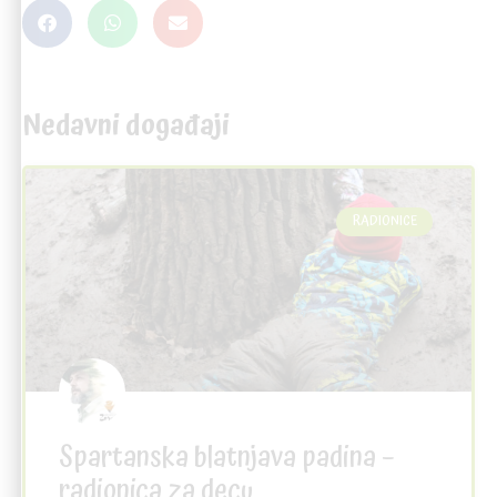
Nedavni događaji
RADIONICE
Spartanska blatnjava padina –
radionica za decu