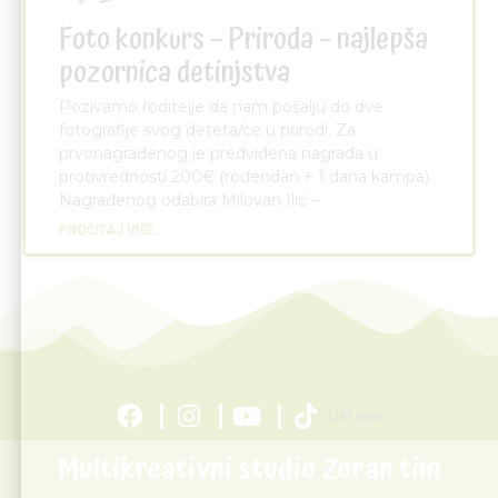
Foto konkurs – Priroda – najlepša
pozornica detinjstva
Pozivamo roditelje da nam pošalju do dve
fotografije svog deteta/ce u prirodi. Za
prvonagrađenog je predviđena nagrada u
protivrednosti 200€ (rođendan + 1 dana kampa).
Nagrađenog odabira Milovan Ilić –
PROČITAJ VIŠE...
List Item
Multikreativni studio Zoran tim