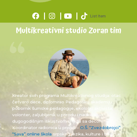
List Item
Multikreativni studio Zoran tim
Kreator svih programa Multikreativnog studija: otac
četvoro dece, diplomirao Pedagošku akademiju,
pobornik šumske pedagogije, ekološki aktivista,
volonter, zaljubljenik u prirodu i nauku sa
dugogodišnjim iskustvom u radu sa decom.
Koordinator radionica u prirodi –
O.Š. “Zvezdobrojci”
i
“Sava” online škola
srpskog jezika, kulture i tradicije.