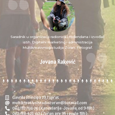
Saradnik u organizaciji radionica i rođendana i izvođač
istih. Digitalni marketing i administracija
Multikreativnog studija Zoran. Fotograf.
Jovana Raković
Gavrila Principa 29, I sprat
multikreativnistudiozoran@hotmail.com
062/82-766-26 (Kancelarija -Jovana, od 9-18h)
062/88-425-60 (Zoran, pre 9h i posle 18h)