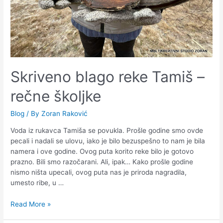
Skriveno blago reke Tamiš –
rečne školjke
Blog
/ By
Zoran Raković
Voda iz rukavca Tamiša se povukla. Prošle godine smo ovde
pecali i nadali se ulovu, iako je bilo bezuspešno to nam je bila
namera i ove godine. Ovog puta korito reke bilo je gotovo
prazno. Bili smo razočarani. Ali, ipak… Kako prošle godine
nismo ništa upecali, ovog puta nas je priroda nagradila,
umesto ribe, u …
Read More »