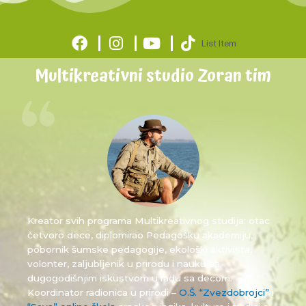
List Item
Multikreativni studio Zoran tim
Kreator svih programa Multikreativnog studija: otac
četvoro dece, diplomirao Pedagošku akademiju,
pobornik šumske pedagogije, ekološki aktivista,
volonter, zaljubljenik u prirodu i nauku sa
dugogodišnjim iskustvom u radu sa decom.
Koordinator radionica u prirodi –
O.Š. “Zvezdobrojci”
i