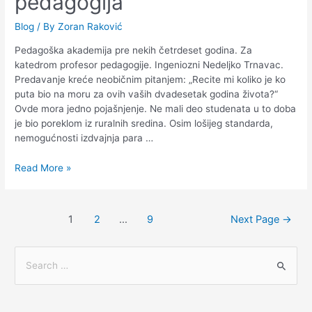
pedagogija
Blog
/ By
Zoran Raković
Pedagoška akademija pre nekih četrdeset godina. Za
katedrom profesor pedagogije. Ingeniozni Nedeljko Trnavac.
Predavanje kreće neobičnim pitanjem: „Recite mi koliko je ko
puta bio na moru za ovih vaših dvadesetak godina života?“
Ovde mora jedno pojašnjenje. Ne mali deo studenata u to doba
je bio poreklom iz ruralnih sredina. Osim lošijeg standarda,
nemogućnosti izdvajnja para …
Read More »
1
2
…
9
Next Page
→