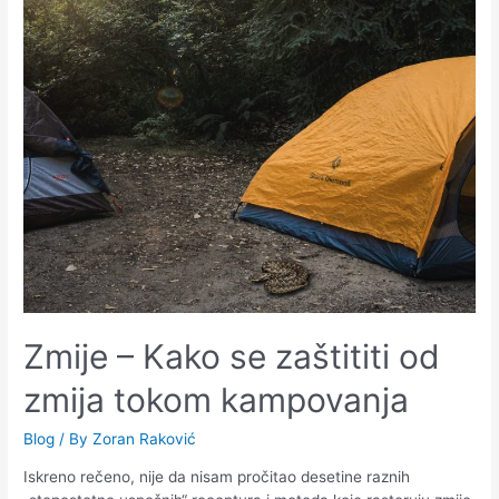
Zmije – Kako se zaštititi od
zmija tokom kampovanja
Blog
/ By
Zoran Raković
Iskreno rečeno, nije da nisam pročitao desetine raznih