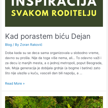
Kad porastem biću Dejan
Blog
/ By
Zoran Raković
Doba kada su se deca sama organizovala u slobodno vreme,
davno su prošla. Nije da toga više nema, ali… To odavno važi i
za decu iz manjih mesta, a o jednoj metropoli, poput Beograda,
tek. Moja generacija je dobijala grdnje (a bogme i batine) zato
što nije ulazila u kuću, vasceli dan bili napolju, a …
Read More »