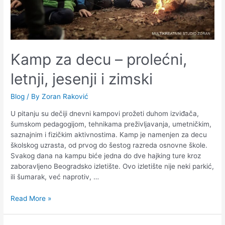
Kamp za decu – prolećni,
letnji, jesenji i zimski
Blog
/ By
Zoran Raković
U pitanju su dečiji dnevni kampovi prožeti duhom izviđača,
šumskom pedagogijom, tehnikama preživljavanja, umetničkim,
saznajnim i fizičkim aktivnostima. Kamp je namenjen za decu
školskog uzrasta, od prvog do šestog razreda osnovne škole.
Svakog dana na kampu biće jedna do dve hajking ture kroz
zaboravljeno Beogradsko izletište. Ovo izletište nije neki parkić,
ili šumarak, već naprotiv, …
Read More »