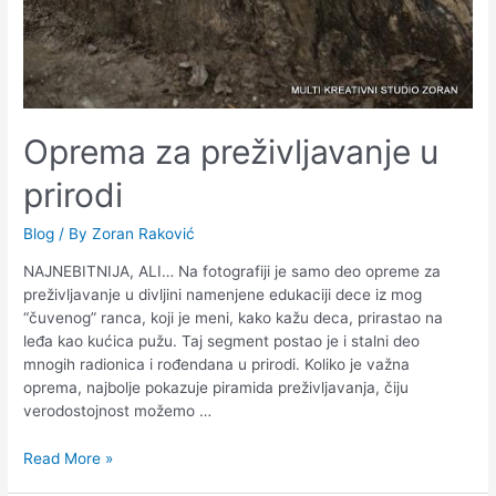
Oprema za preživljavanje u
prirodi
Blog
/ By
Zoran Raković
NAJNEBITNIJA, ALI… Na fotografiji je samo deo opreme za
preživljavanje u divljini namenjene edukaciji dece iz mog
“čuvenog” ranca, koji je meni, kako kažu deca, prirastao na
leđa kao kućica pužu. Taj segment postao je i stalni deo
mnogih radionica i rođendana u prirodi. Koliko je važna
oprema, najbolje pokazuje piramida preživljavanja, čiju
verodostojnost možemo …
Read More »