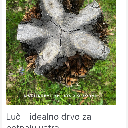
Luč – idealno drvo za
potpalu vatre