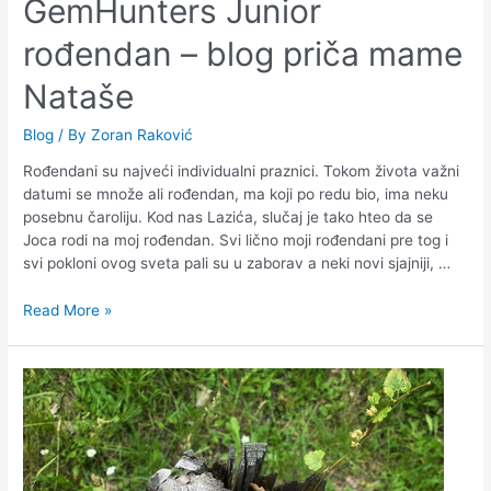
GemHunters Junior
rođendan – blog priča mame
Nataše
Blog
/ By
Zoran Raković
Rođendani su najveći individualni praznici. Tokom života važni
datumi se množe ali rođendan, ma koji po redu bio, ima neku
posebnu čaroliju. Kod nas Lazića, slučaj je tako hteo da se
Joca rodi na moj rođendan. Svi lično moji rođendani pre tog i
svi pokloni ovog sveta pali su u zaborav a neki novi sjajniji, …
Read More »