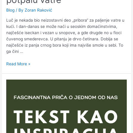
Blog
/ By
Zoran Raković
Luč je nekada bio neizostavni deo „pribora“ za paljenje vatre u
kući. I dan-danas se može naći u seoskim domaćinstvima,
najčešće iseckan i vezan u snopove, a gde drugde no u fioci
čuvenog smederevca. U pitanju je drvo četinara. Dobija se
najčešće iz panja crnog bora koji ima najviše smole u sebi. To
ga čini …
Read More »