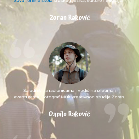
“Sava” online škola
srpskog jezika, kulture i tradicije.
Zoran Raković
Saradnik na radionicama i vodič na izletima i
avanturama. Fotograf Multikreativnog studija Zoran.
Danilo Raković