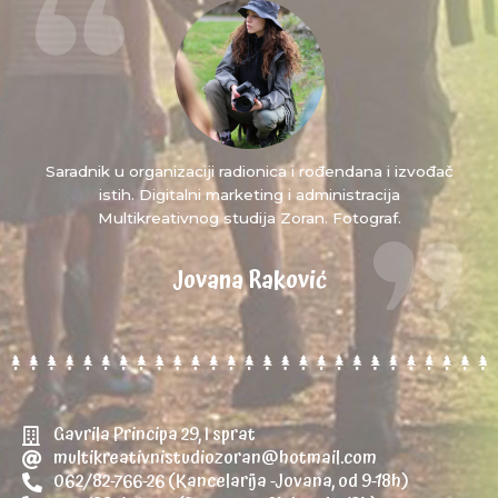
Saradnik u organizaciji radionica i rođendana i izvođač
istih. Digitalni marketing i administracija
Multikreativnog studija Zoran. Fotograf.
Jovana Raković
Gavrila Principa 29, I sprat
multikreativnistudiozoran@hotmail.com
062/82-766-26 (Kancelarija -Jovana, od 9-18h)