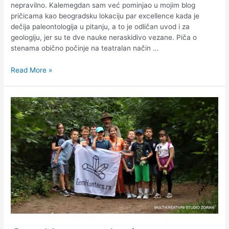
nepravilno. Kalemegdan sam već pominjao u mojim blog
pričicama kao beogradsku lokaciju par excellence kada je
dečija paleontologija u pitanju, a to je odličan uvod i za
geologiju, jer su te dve nauke neraskidivo vezane. Piča o
stenama obično počinje na teatralan način …
Read More »