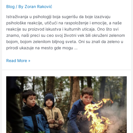
Blog
/ By
Zoran Raković
Istraživanja u psihologiji boja sugerišu da boje izazivaju
psihološke reakcije, utičući na raspoloženje i emocije, a naše
reakcije su proizvod iskustva i kulturnih uticaja. Ono što svi
znamo, naši preci su ceo svoj životni vek bili okruženi zelenom
bojom, bojom zelenilom biljnog sveta. Oni su znali da zeleno u
prirodi ukazuje na mesto gde mogu …
Read More »