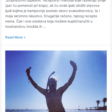
„stopostotno uspešnih“ receptura i metoda koje rasteruju zmije
(par ću pomenuti pri kraju), ali ću ovde ipak izložiti stavove
ljudi kojima je kampovnje postalo skoro svakodnevnica, te i
moje skromno iskustvo. Drugačije rečeno, tajnog recepta
nema. Čak i ona sredstva koja možete kupiti/naručiti u
inostranstvu (možda ih …
Read More »